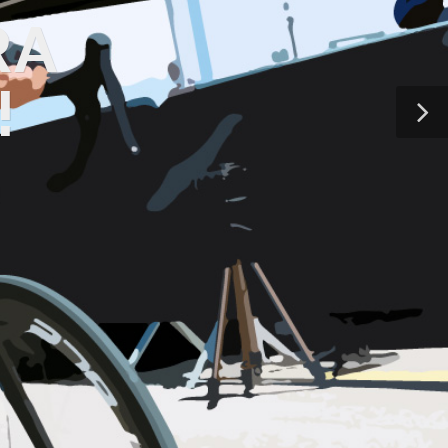
RA
!
!